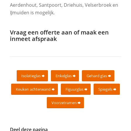
Aerdenhout, Santpoort, Driehuis, Velserbroek en
IJmuiden is mogelijk.
Vraag een offerte aan of maak een
inmeet afspraak
Isolatieglas
Enkelglas
Gehard glas
Keuken achterwand
Figuurglas
Spiegels
Voorzetramen
Deel deze pagina