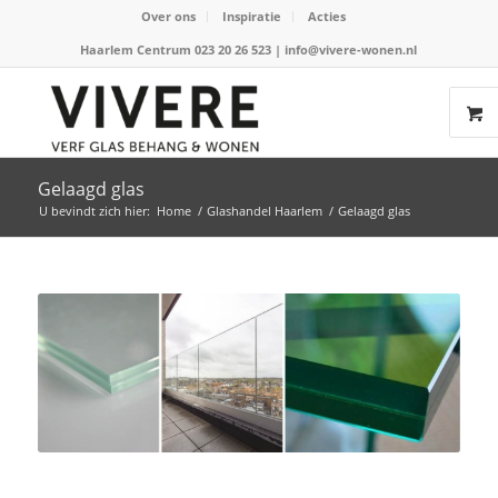
Over ons
Inspiratie
Acties
Haarlem Centrum 023 20 26 523
|
info@vivere-wonen.nl
Gelaagd glas
U bevindt zich hier:
Home
/
Glashandel Haarlem
/
Gelaagd glas