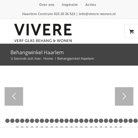
Over ons
Inspiratie
Acties
Haarlem Centrum 023 20 26 523
|
info@vivere-wonen.nl
Behangwinkel Haarlem
U bevindt zich hier:
Home
/
Behangwinkel Haarlem
1
2
3
4
5
6
7
8
9
10
11
12
13
14
15
16
17
18
19
20
21
29
30
31
32
33
34
35
36
37
38
39
40
41
42
43
44
45
46