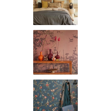
embrace
Emerald
Pip Studio
6