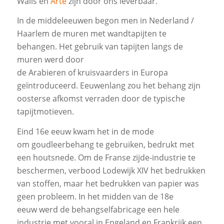
Walls en
Arte
zijn door ons leverbaar.
In de middeleeuwen begon men in Nederland /
Haarlem de muren met wandtapijten te
behangen. Het gebruik van tapijten langs de
muren werd door
de Arabieren of kruisvaarders in Europa
geïntroduceerd. Eeuwenlang zou het behang zijn
oosterse afkomst verraden door de typische
tapijtmotieven.
Eind 16e eeuw kwam het in de mode
om goudleerbehang te gebruiken, bedrukt met
een houtsnede. Om de Franse zijde-industrie te
beschermen, verbood Lodewijk XIV het bedrukken
van stoffen, maar het bedrukken van papier was
geen probleem. In het midden van de 18e
eeuw werd de behangselfabricage een hele
industrie met vooral in Engeland en Frankrijk een