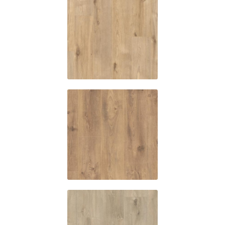
ES441
Boston oak
ES533
Chicago
oak