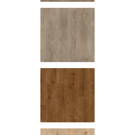
ES428
Canyon oak
ES440
Idaho oak