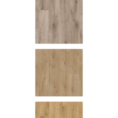
SE619
Winnipeg
oak
SE680
Edmonton
oak
ES355