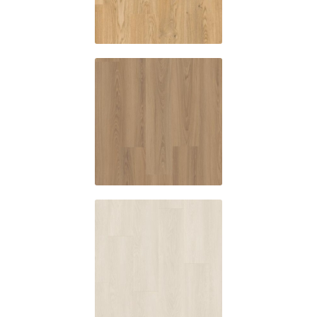
oak
SE466
Ottowa oak
SE501
Calgary oak