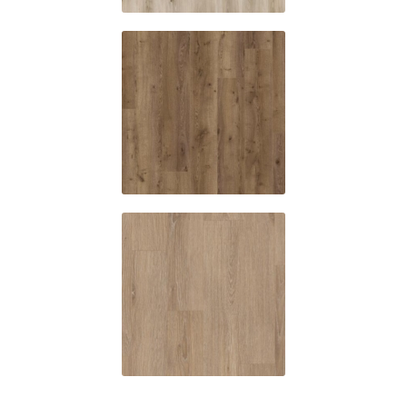
ES359
Westpoart
oak
ES361
Marshall
oak