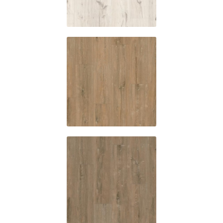
ES426
Forest oak
ES427
Arizona oak