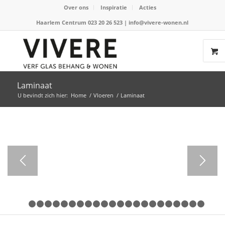
Over ons
Inspiratie
Acties
Haarlem Centrum 023 20 26 523
|
info@vivere-wonen.nl
Laminaat
U bevindt zich hier:
Home
/
Vloeren
/
Laminaat
1
2
3
4
5
6
7
8
9
10
11
12
13
14
15
16
17
18
1