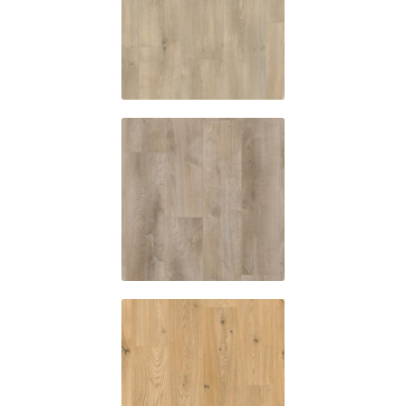
ES536
Detroit oak
ES672
Desert oak
SE449
Toronto