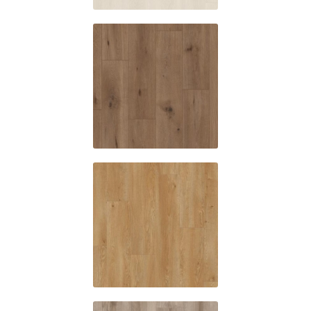
SE586
Quebec oak
SE601
Vancouver
oak