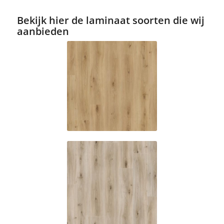
Bekijk hier de laminaat soorten die wij
aanbieden
ES357
Buffalo oak
ES358
Fairmont
oak