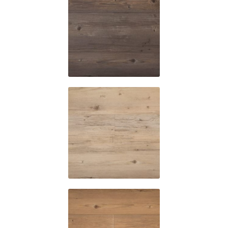
6020
6030