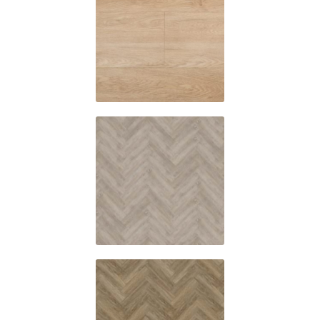
C4070
4001