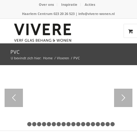
Over ons
Inspiratie
Acties
Haarlem Centrum 023 20 26 523
|
info@vivere-wonen.nl
PVC
U bevindt zich hier:
Home
/
Vloeren
/
PVC
1
2
3
4
5
6
7
8
9
10
11
12
13
14
15
16
1