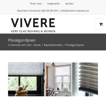
Over ons
Inspiratie
Acties
Haarlem Centrum 023 20 26 523
|
info@vivere-wonen.nl
Plisségordijnen
U bevindt zich hier:
Home
/
Raamdecoratie
/
Plisségordijnen