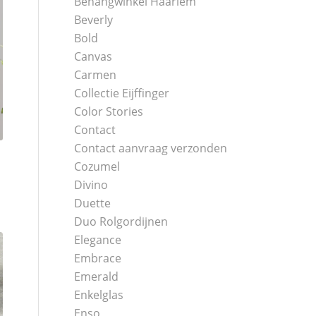
Behangwinkel Haarlem
Beverly
Bold
Canvas
Carmen
Collectie Eijffinger
Color Stories
Contact
Contact aanvraag verzonden
Cozumel
Divino
Duette
Duo Rolgordijnen
Elegance
Embrace
Emerald
Enkelglas
Enso