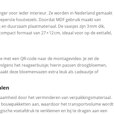
vanger voor ieder interieur. Ze worden in Nederland gemaakt
t geperste houtvezels. Doordat MDF gebruik maakt van
jk en duurzaam plaatmateriaal. De vaasjes zijn 3 mm dik,
mpact formaat van 27 × 12 cm, ideaal voor op de eettafel,
tje met een QR‑code naar de montagevideo. Je zet de
rvolgens het reageerbuisje; hierin passen droogbloemen,
akt deze bloemenvazen extra leuk als cadeautje of
alen
urzaamheid door het verminderen van verpakkingsmateriaal.
 bouwpakketten aan, waardoor het transportvolume wordt
ische voetafdruk te verkleinen en bij te dragen aan een