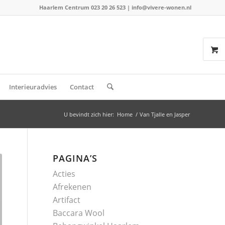
Haarlem Centrum 023 20 26 523
|
info@vivere-wonen.nl
Interieuradvies
Contact
U bevindt zich hier:
Home
/
Van Tjalle en Jasper
PAGINA’S
Acties
Afrekenen
Artifact
Baccara Wool