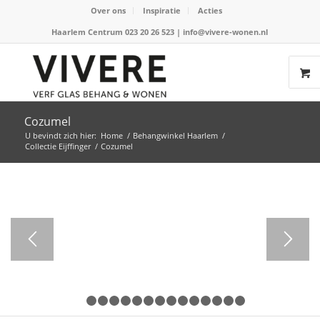
Over ons
Inspiratie
Acties
Haarlem Centrum 023 20 26 523
|
info@vivere-wonen.nl
Cozumel
U bevindt zich hier:
Home
/
Behangwinkel Haarlem
/
Collectie Eijffinger
/
Cozumel
1
2
3
4
5
6
7
8
9
10
11
12
13
14
1