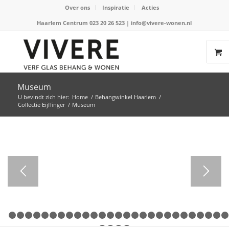
Over ons
Inspiratie
Acties
Haarlem Centrum 023 20 26 523
|
info@vivere-wonen.nl
Museum
U bevindt zich hier:
Home
/
Behangwinkel Haarlem
/
Collectie Eijffinger
/
Museum
1
2
3
4
5
6
7
8
9
10
11
12
13
14
15
16
17
18
19
20
21