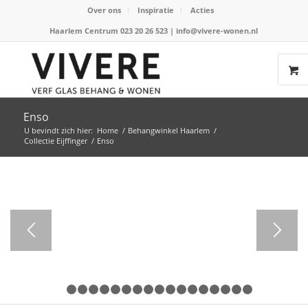
Over ons
Inspiratie
Acties
Haarlem Centrum 023 20 26 523
|
info@vivere-wonen.nl
Enso
U bevindt zich hier:
Home
/
Behangwinkel Haarlem
/
Collectie Eijffinger
/
Enso
1
2
3
4
5
6
7
8
9
10
11
12
13
14
15
16