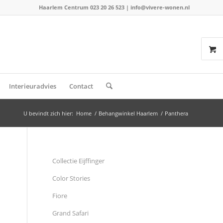
Haarlem Centrum 023 20 26 523
|
info@vivere-wonen.nl
Interieuradvies
Contact
U bevindt zich hier:
Home
/
Behangwinkel Haarlem
/
Panthera
Collectie Eijffinger
Color Stories
Fiore
Grand Safari