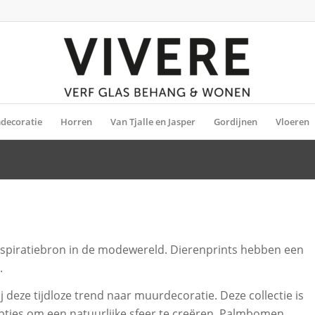
decoratie
Horren
Van Tjalle en Jasper
Gordijnen
Vloeren
inspiratiebron in de modewereld. Dierenprints hebben een
.
 deze tijdloze trend naar muurdecoratie. Deze collectie is
 opties om een natuurlijke sfeer te creëren. Palmbomen,