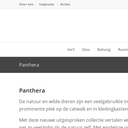
Over ons
Inspiratie
Acties
Verf
Glas
Behang
Raam
Panthera
Panthera
De natuur en wilde dieren zijn een veelgebruikte 
prominente plek op de catwalk en in kledingkasten
Met deze nieuwe uitgesproken collectie vertalen wij
net zo veelzijdig als de natuur zelf. Met eindeloze