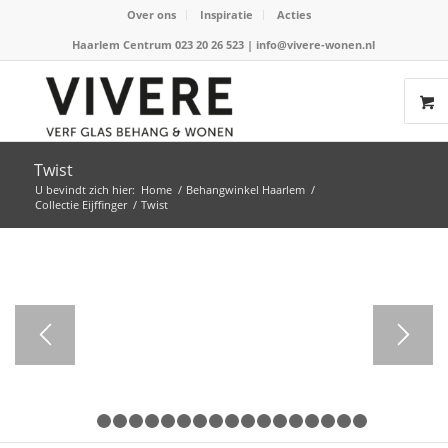
Over ons
Inspiratie
Acties
Haarlem Centrum 023 20 26 523
|
info@vivere-wonen.nl
Twist
U bevindt zich hier:
Home
/
Behangwinkel Haarlem
/
Collectie Eijffinger
/
Twist
1
2
3
4
5
6
7
8
9
10
11
12
13
14
15
16