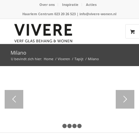
Over ons
Inspiratie
Acties
Haarlem Centrum 023 20 26 523
|
info@vivere-wonen.nl
Milano
U bevindt zich hier:
Home
/
Vloeren
/
Tapijt
/
Milano
1
2
3
4
5