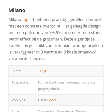
Milano
Milano
tapijt
heeft een prachtig gemêleerd bouclé
met een concrete overprint. Het gelaagde design
met een patroon van 99×99 cm creëert een stoer
betoneffect bij de grijstinten. Deze eigentijdse
kwaliteit is geschikt voor intensief woongebruik en
is verkrijgbaar in 3 warme en 3 koele smaakvol
verweerde kleuren.
Soort:
Tapijt
Toepassing:
Normaal tot zwaar woongebruik, Licht
projectgebruik
Pooltype:
Lussen
pool
Style:
Ton sur ton, Meerkleurig, Dessin