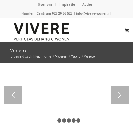
Over ons
Inspiratie
Acties
Haarlem Centrum 023 20 26 523
|
info@vivere-wonen.nl
Veneto
U bevindt zich hier:
Home
/
Vloeren
/
Tapijt
/
Veneto
1
2
3
4
5
6