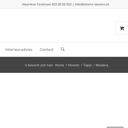
Haarlem Centrum 023 20 26 523
|
info@vivere-wonen.nl
Interieuradvies
Contact
U bevindt zich hier:
Home
/
Vloeren
/
Tapijt
/
Modena