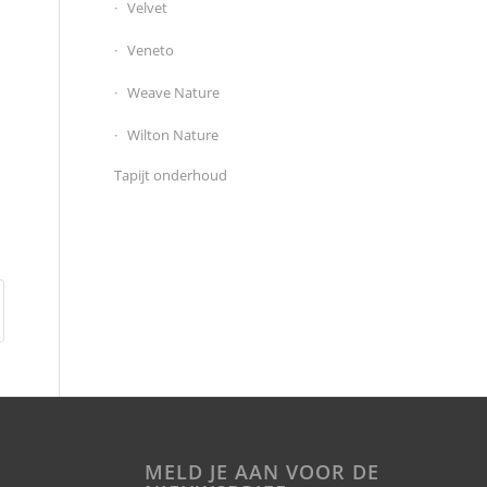
Velvet
Veneto
Weave Nature
Wilton Nature
Tapijt onderhoud
MELD JE AAN VOOR DE