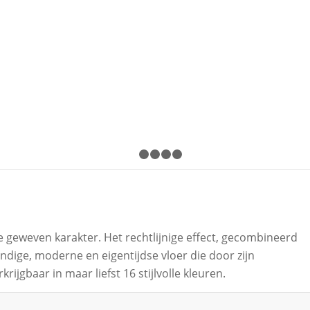
1
2
3
4
5
le geweven karakter. Het rechtlijnige effect, gecombineerd
endige, moderne en eigentijdse vloer die door zijn
ijgbaar in maar liefst 16 stijlvolle kleuren.