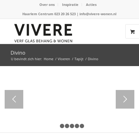
Over ons
Inspiratie
Acties
Haarlem Centrum 023 20 26 523
|
info@vivere-wonen.nl
Divino
U bevindt zich hier:
Home
/
Vloeren
/
Tapijt
/
Divino
1
2
3
4
5
6