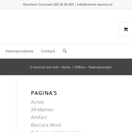
Haarlem Centrum 023 20 26 523
|
info@vivere-wonen.nl
Interieuradvies
Contact
U bevindt zich hier:
Home
/
Offerte – Raamdecoratie
PAGINA’S
Acties
Afrekenen
Artifact
Baccara Wool