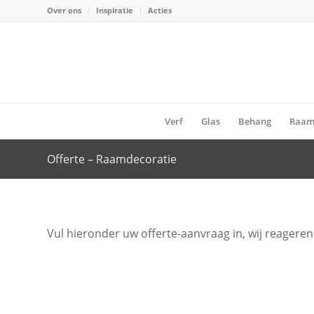
Over ons
Inspiratie
Acties
Verf
Glas
Behang
Raam
Offerte – Raamdecoratie
Vul hieronder uw offerte-aanvraag in, wij reageren 