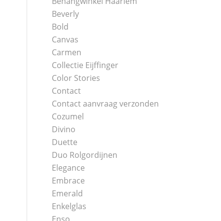
Behangwinkel Haarlem
Beverly
Bold
Canvas
Carmen
Collectie Eijffinger
Color Stories
Contact
Contact aanvraag verzonden
Cozumel
Divino
Duette
Duo Rolgordijnen
Elegance
Embrace
Emerald
Enkelglas
Enso