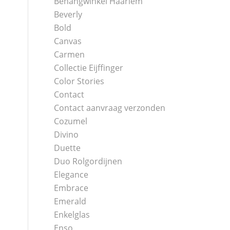
Behangwinkel Haarlem
Beverly
Bold
Canvas
Carmen
Collectie Eijffinger
Color Stories
Contact
Contact aanvraag verzonden
Cozumel
Divino
Duette
Duo Rolgordijnen
Elegance
Embrace
Emerald
Enkelglas
Enso