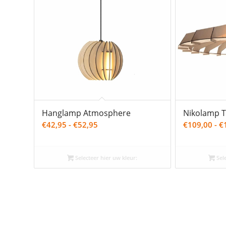
Hanglamp Atmosphere
Nikolamp T
Prijsklasse:
€
42,95
-
€
52,95
€
109,00
-
€
€42,95
tot
Selecteer hier uw kleur:
Sele
€52,95