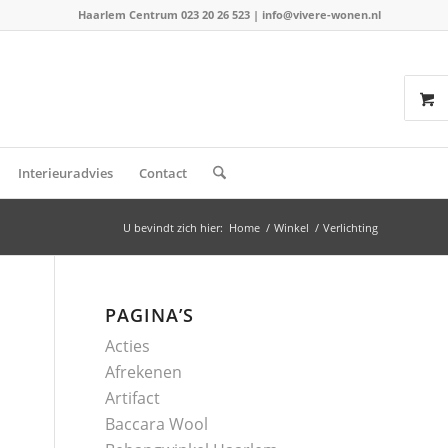
Haarlem Centrum 023 20 26 523
|
info@vivere-wonen.nl
Interieuradvies
Contact
U bevindt zich hier:
Home
/
Winkel
/
Verlichting
PAGINA’S
Acties
Afrekenen
Artifact
Baccara Wool